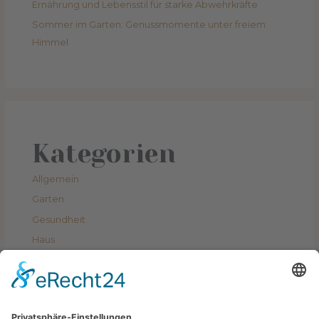
Ernährung und Lebensstil für starke Abwehrkräfte
Sommer im Garten: Genussmomente unter freiem
Himmel
Kategorien
Allgemein
Garten
Gesundheit
Haus
Lifestyle