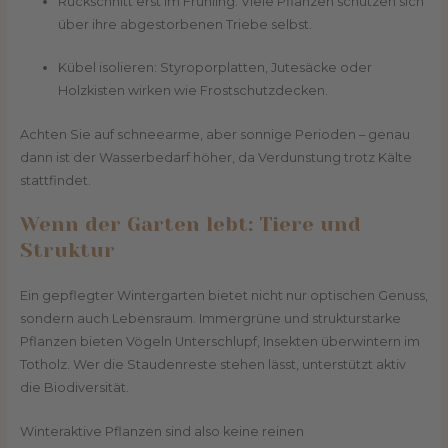
Rückschnitt erst im Frühling: Viele Pflanzen schützen sich
über ihre abgestorbenen Triebe selbst.
Kübel isolieren: Styroporplatten, Jutesäcke oder
Holzkisten wirken wie Frostschutzdecken.
Achten Sie auf schneearme, aber sonnige Perioden – genau
dann ist der Wasserbedarf höher, da Verdunstung trotz Kälte
stattfindet.
Wenn der Garten lebt: Tiere und
Struktur
Ein gepflegter Wintergarten bietet nicht nur optischen Genuss,
sondern auch Lebensraum. Immergrüne und strukturstarke
Pflanzen bieten Vögeln Unterschlupf, Insekten überwintern im
Totholz. Wer die Staudenreste stehen lässt, unterstützt aktiv
die Biodiversität.
Winteraktive Pflanzen sind also keine reinen