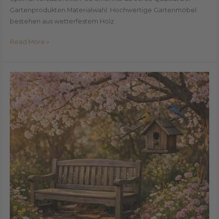
Gartenprodukten Materialwahl: Hochwertige Gartenmöbel
bestehen aus wetterfestem Holz
Read More »
Slow
Living
im
Garten:
Mehr
Achtsamkeit
im
Alltag