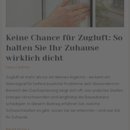
Zuhause
wirklich
dicht
Keine Chance für Zugluft: So
halten Sie Ihr Zuhause
wirklich dicht
Haus
/
admin
Zugluft ist mehr als nur ein kleines Ärgernis – sie kann ein
Warnsignal für tiefere bauliche Probleme sein. Besonders im
Bereich der Dachsanierung zeigt sich oft, wie undichte Stellen
Energie verschwenden und langfristig die Bausubstanz
schädigen. In diesem Beitrag erfahren Sie, welche
Schwachstellen es gibt, woran Sie sie erkennen – und wie Sie
Ihr Zuhause
Read More »