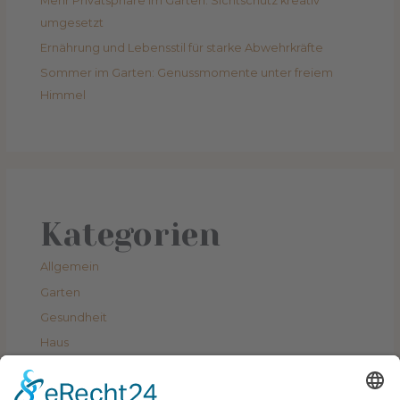
Mehr Privatsphäre im Garten: Sichtschutz kreativ
umgesetzt
Ernährung und Lebensstil für starke Abwehrkräfte
Sommer im Garten: Genussmomente unter freiem
Himmel
Kategorien
Allgemein
Garten
Gesundheit
Haus
Lifestyle