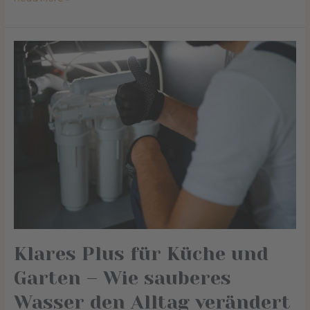
Klares
Plus
für
Küche
und
Garten
–
Wie
sauberes
Wasser
den
Alltag
verändert
Klares Plus für Küche und
Garten – Wie sauberes
Wasser den Alltag verändert